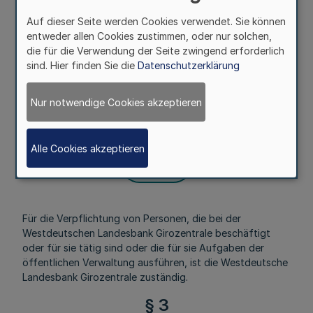
Einrichtungen meines Geschäftsbereichs sowie die
Außenstellen der Oberfinanzdirektionen jeweils für die zu
Auf dieser Seite werden Cookies verwendet. Sie können
verpflichtenden Personen zuständig, die bei ihnen
entweder allen Cookies zustimmen, oder nur solchen,
beschäftigt oder für sie beratend oder in sonstiger
die für die Verwendung der Seite zwingend erforderlich
Funktion tätig sind.
sind. Hier finden Sie die
Datenschutzerklärung
§ 2
Nur notwendige Cookies akzeptieren
Mehr
Alle Cookies akzeptieren
Fußnoten
Für die Verpflichtung von Personen, die bei der
Westdeutschen Landesbank Girozentrale beschäftigt
oder für sie tätig sind oder die für sie Aufgaben der
öffentlichen Verwaltung ausführen, ist die Westdeutsche
Landesbank Girozentrale zuständig.
§ 3