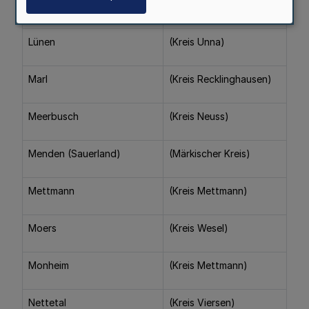
Lüdenscheid
(Märkischer Kreis)
Lünen
(Kreis Unna)
Marl
(Kreis Recklinghausen)
Meerbusch
(Kreis Neuss)
Menden (Sauerland)
(Märkischer Kreis)
Mettmann
(Kreis Mettmann)
Moers
(Kreis Wesel)
Monheim
(Kreis Mettmann)
Nettetal
(Kreis Viersen)