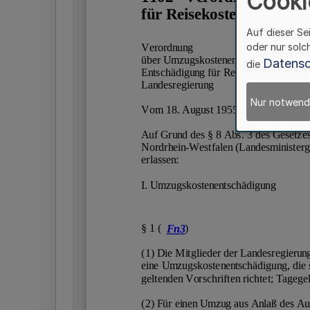
Cooki
Auf dieser Se
oder nur solc
Datensc
die
Nur notwend