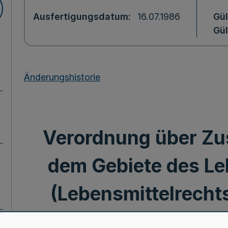
Ausfertigungsdatum
16.07.1986
Gül
Gül
Änderungshistorie
Verordnung über Zus
dem Gebiete des Le
(Lebensmittelrecht
Verordnung -