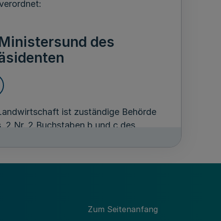
 verordnet:
Ministersund des
äsidenten
Landwirtschaft ist zuständige Behörde
. 2 Nr. 2 Buchstaben b und c des
für das Herstellen, Behandeln und
onderverpflegung für Angehörige der
nd Alarmdienstes und der sonstigen
örde im Sinne des Lebensmittel- und
Zum Seitenanfang