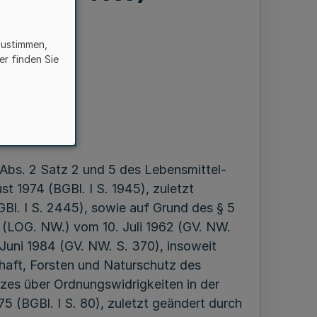
zustimmen,
er finden Sie
en
i 1986
Abs. 2 Satz 2 und 5 des Lebensmittel-
 1974 (BGBl. I S. 1945), zuletzt
Bl. I S. 2445), sowie auf Grund des § 5
 (LOG. NW.) vom 10. Juli 1962 (GV. NW.
Juni 1984 (GV. NW. S. 370), insoweit
aft, Forsten und Naturschutz des
zes über Ordnungswidrigkeiten in der
 (BGBl. I S. 80), zuletzt geändert durch