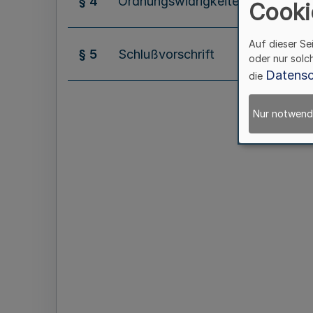
§ 4
Ordnungswidrigkeiten
Cooki
Auf dieser Se
§ 5
Schlußvorschrift
oder nur solc
Datensc
die
Nur notwend