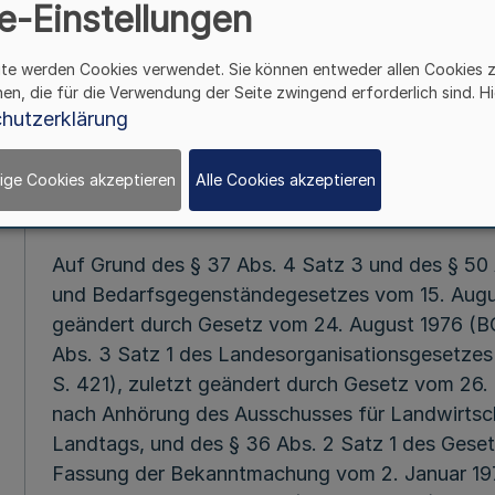
e-Einstellungen
Mehr
ite werden Cookies verwendet. Sie können entweder allen Cookies 
hen, die für die Verwendung der Seite zwingend erforderlich sind. Hi
hutzerklärung
Fußnot
ige Cookies akzeptieren
Alle Cookies akzeptieren
Vom 16. Jul
Auf Grund des § 37 Abs. 4 Satz 3 und des § 50 
und Bedarfsgegenständegesetzes vom 15. August
geändert durch Gesetz vom 24. August 1976 (BG
Abs. 3 Satz 1 des Landesorganisationsgesetzes
S. 421), zuletzt geändert durch Gesetz vom 26. 
nach Anhörung des Ausschusses für Landwirtsch
Landtags, und des § 36 Abs. 2 Satz 1 des Geset
Fassung der Bekanntmachung vom 2. Januar 1975