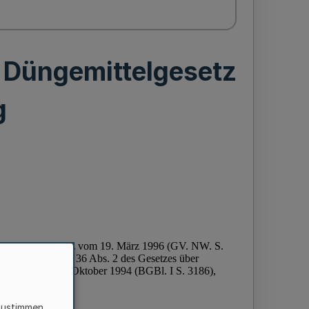
 Düngemittelgesetz
g
zustimmen,