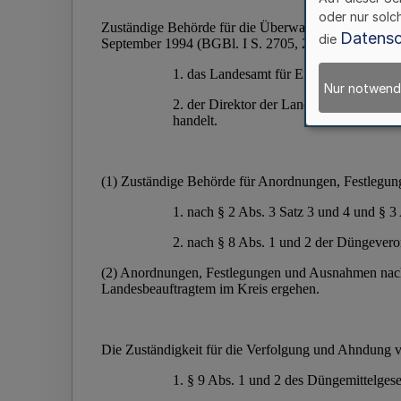
oder nur solc
Datensc
die
Nur notwend