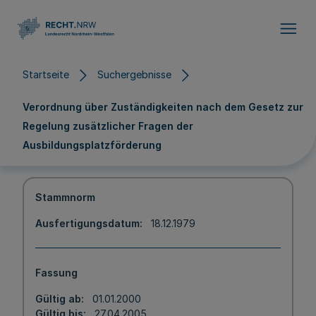
Direkt zum Inhalt
Startseite
Suchergebnisse
Verordnung über Zuständigkeiten nach dem Gesetz zur
Regelung zusätzlicher Fragen der
Ausbildungsplatzförderung
Stammnorm
Ausfertigungsdatum
18.12.1979
Fassung
Gültig ab
01.01.2000
Gültig bis
27.04.2005