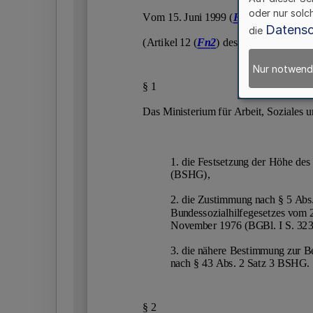
oder nur solc
Datensc
die
Nur notwend