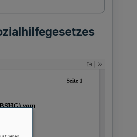
ialhilfegesetzes
zustimmen,