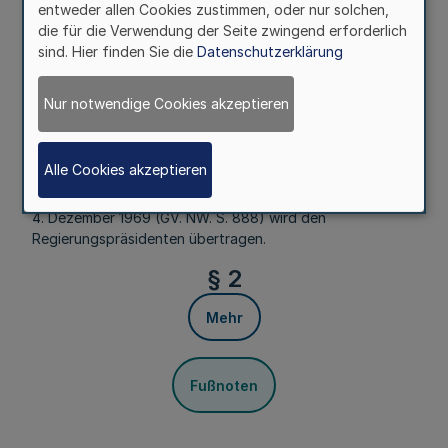
entweder allen Cookies zustimmen, oder nur solchen,
Mehr
die für die Verwendung der Seite zwingend erforderlich
sind. Hier finden Sie die
Datenschutzerklärung
Fußnoten
Nur notwendige Cookies akzeptieren
Alle Cookies akzeptieren
Die Zuständigkeit für die Verfolgung und Ahndung von
Ordnungswidrigkeiten nach § 65 Architektengesetz vom
4. Dezember 1969 (GV. NW. S. 888) wird den
Regierungspräsidenten übertragen.
§ 2
Mehr
Fußnoten