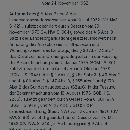
Vom 24. November 1982
Aufgrund des § 5 Abs. 2 und 4 des
Landesorganisationsgesetzes vom 10. Juli 1962 (GV. NW.
S. 421), zuletzt geändert durch Gesetz vom 20.
November 1979 GV. NW. S. 964), sowie des § 5 Abs. 3
Satz 1 des Landesorganisationsgesetzes, insoweit nach
Anhörung des Ausschusses für Städtebau und
Wohnungswesen des Landtags, des § 36 Abs. 2 Satz 1
des Gesetzes über Ordnungswidrigkeiten in der Fassung
der Bekanntmachung vom 2. Januar 1975 (BGBl. I S. 80),
zuletzt geändert durch Gesetz vom 5. Oktober 1978
(BGBl. I. S. 1645), des § 2 Abs. 3, § 25a Satz 3, § 46 Abs. 2
und 4, § 80 Abs. 3, § 147 Abs. 3, § 155 Abs. 1 und § 173
Abs. 2 des Bundesbaugesetzes (BBauG) in der Fassung
der Bekanntmachung vom 18. August 1976 (BGBl. I S.
2256), zuletzt geändert durch Gesetz vom 6. Juli 1979
(BGBl. I S. 949), und § 103 Abs. 3 Satz 4 der
Landesbauordnung (BauO NW) vom 27. Januar 1970 (GV.
NW. S. 96), zuletzt geändert durch Gesetz vom 18. Mai
1982 (GV. NW. S. 248), in Verbindung mit § 9 Abs. 4
BBauG wird verordnet: