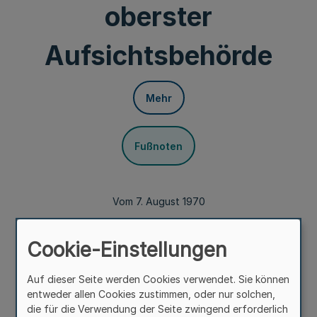
oberster
Aufsichtsbehörde
Mehr
Fußnoten
Vom 7. August 1970
Auf Grund des § 137 der Disziplinarordnung des Landes
Nordrhein-Westfalen (DO NW) in der Fassung der
Cookie-Einstellungen
Bekanntmachung vom 20. Januar 1970 (GV. NW. S. 70)
geändert durch Gesetz vom 5. Mai 1970 (GV. NW. S. 316),
Auf dieser Seite werden Cookies verwendet. Sie können
wird verordnet:
entweder allen Cookies zustimmen, oder nur solchen,
die für die Verwendung der Seite zwingend erforderlich
§ 1