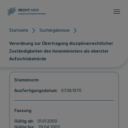
Direkt zum Inhalt
Startseite
Suchergebnisse
Verordnung zur Übertragung disziplinarrechtlicher
Zuständigkeiten des Innenministers als oberster
Aufsichtsbehörde
Stammnorm
Ausfertigungsdatum
07.08.1970
Fassung
Gültig ab
01.01.2000
Gültig bis
29.04.2005