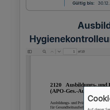
Gültig bis
30.12
Ausbil
Hygienekontrolleu
Cooki
Auf dieser Se