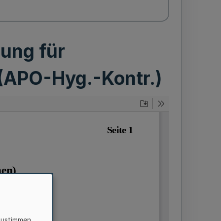
ung für
 (APO-Hyg.-Kontr.)
zustimmen,