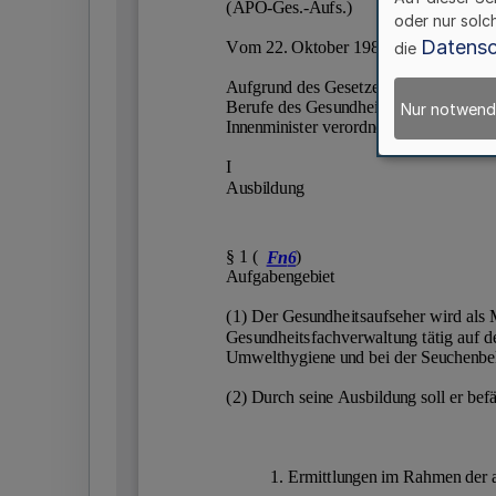
oder nur solc
Datensc
die
Nur notwend