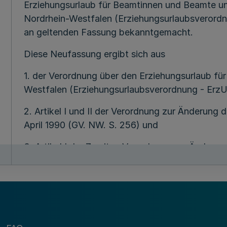
Erziehungsurlaub für Beamtinnen und Beamte un
Nordrhein-Westfalen (Erziehungsurlaubsverordn
an geltenden Fassung bekanntgemacht.
Diese Neufassung ergibt sich aus
1. der Verordnung über den Erziehungsurlaub fü
Westfalen (Erziehungsurlaubsverordnung - ErzUV
2. Artikel I und II der Verordnung zur Änderung
April 1990 (GV. NW. S. 256) und
3. Artikel I der Zweiten Verordnung zur Änderu
31. März 1992 (GV. NW. S. 125).
Artikel II der Zweiten Verordnung zur Änderung
März 1992 (GV. NW. S. 125) lautet:
Auf Beamte, die Anspruch auf Erziehungsurlaub 