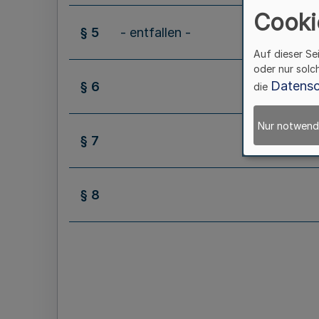
Cooki
§ 5
- entfallen -
Auf dieser Se
oder nur solc
Datensc
§ 6
die
Nur notwend
§ 7
§ 8