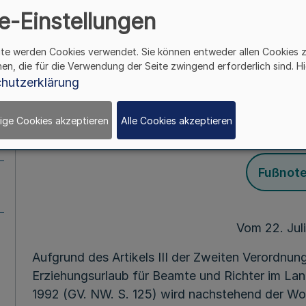
Nordrhein-
e-Einstellungen
(Erziehungsurlaubsve
ite werden Cookies verwendet. Sie können entweder allen Cookies 
hen, die für die Verwendung der Seite zwingend erforderlich sind. Hi
Bekanntmachung 
hutzerklärung
ige Cookies akzeptieren
Alle Cookies akzeptieren
Mehr
Fußnot
Vom 22. Jul
Aufgrund des Artikels III der Zweiten Verordnu
Erziehungsurlaub für Beamte und Richter im La
1992 (GV. NW. S. 125) wird nachstehend der Wo