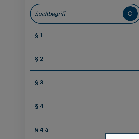
§ 1
§ 2
§ 3
§ 4
§ 4 a