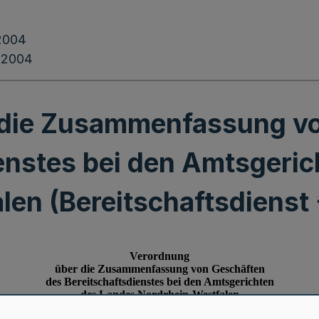
.2004
.2004
 die Zusammenfassung vo
enstes bei den Amtsgeri
en (Bereitschaftsdienst