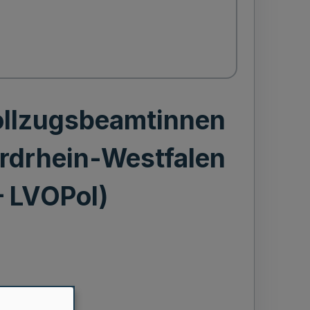
vollzugsbeamtinnen
rdrhein-Westfalen
– LVOPol)