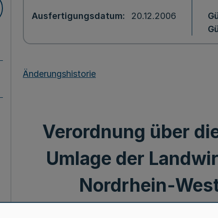
Ausfertigungsdatum
20.12.2006
Gü
Gü
Änderungshistorie
Verordnung über die
Umlage der Landwi
Nordrhein-Westf
Haushaltsj