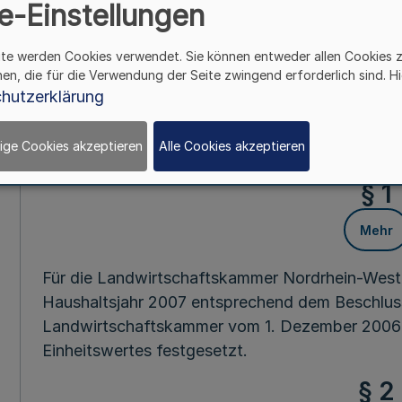
e-Einstellungen
Mehr
ite werden Cookies verwendet. Sie können entweder allen Cookies 
hen, die für die Verwendung der Seite zwingend erforderlich sind. Hi
Vom 20. Dezem
hutzerklärung
Aufgrund des § 2 Abs. 1 des Umlagegesetzes vom
ige Cookies akzeptieren
Alle Cookies akzeptieren
geändert durch Gesetz vom 15. Dezember 2005
§ 1
Mehr
Für die Landwirtschaftskammer Nordrhein-Westf
Haushaltsjahr 2007 entsprechend dem Beschlu
Landwirtschaftskammer vom 1. Dezember 2006
Einheitswertes festgesetzt.
§ 2