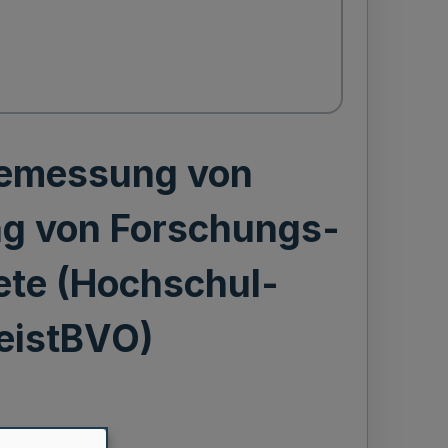
Bemessung von
ng von Forschungs-
ete (Hochschul-
eistBVO)