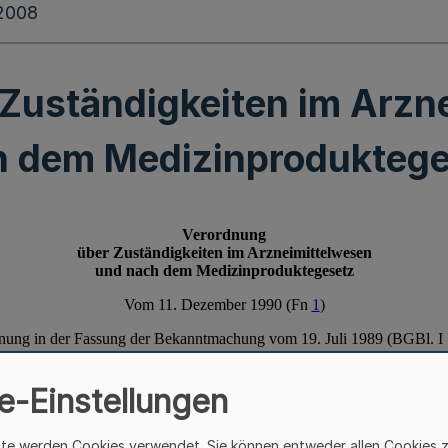
.2008
Zuständigkeiten im Arzn
h dem Medizinproduktege
e-Einstellungen
ite werden Cookies verwendet. Sie können entweder allen Cookies 