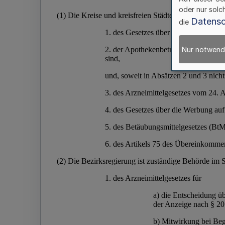
oder nur solc
Datensc
die
Nur notwend