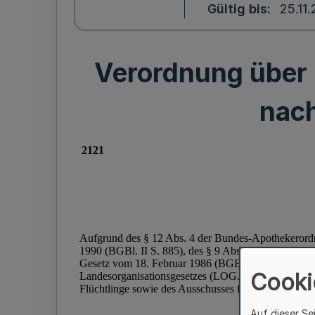
Gültig bis
25.11
Verordnung über 
nac
Cooki
Auf dieser Se