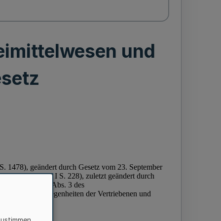
eimittelwesen und
setz
zustimmen,