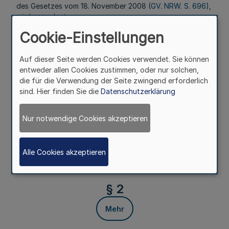
des Gesetzes vom 18. November 2008 (
GV. NRW. S. 696
),
wird verordnet:
Cookie-Einstellungen
§ 1
Mehr
Auf dieser Seite werden Cookies verwendet. Sie können
entweder allen Cookies zustimmen, oder nur solchen,
die für die Verwendung der Seite zwingend erforderlich
Die Kosten für die Versicherungsaufsicht nach § 1 und § 3
sind. Hier finden Sie die
Datenschutzerklärung
des Landesversicherungsaufsichtsgesetzes tragen die
beaufsichtigten Einrichtungen durch Entrichtung von
Gebühren. Zu den Kosten gehören auch die Kosten, die
Nur notwendige Cookies akzeptieren
durch eine Heranziehung von Prüfern nach § 6 Absatz 3
Nummer 4 der Versorgungswerkeverordnung vom 2. Juni
1999 (
GV. NRW. S. 226
), zuletzt geändert durch Artikel
Alle Cookies akzeptieren
136 des Vierten Befristungsgesetzes vom 5. April 2005
(
GV. NRW. S. 332
), entstanden sind.
§ 2
Mehr