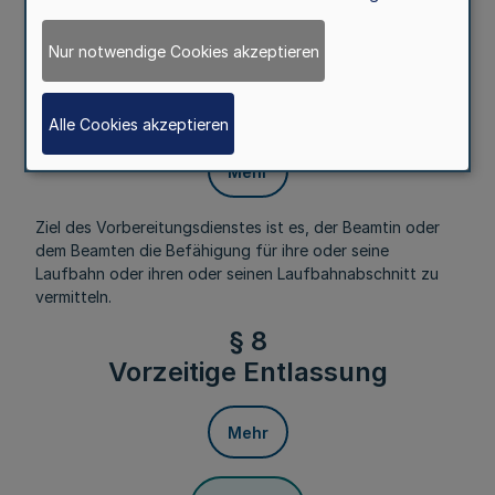
Ministerium bis zur Dauer eines Jahres auf den
Vorbereitungsdienst angerechnet werden. Dem Antrag ist
Nur notwendige Cookies akzeptieren
ein Votum der Fachhochschule für öffentliche Verwaltung
(Fachhochschule) beizufügen.
§ 7 Ziel
Alle Cookies akzeptieren
Mehr
Ziel des Vorbereitungsdienstes ist es, der Beamtin oder
dem Beamten die Befähigung für ihre oder seine
Laufbahn oder ihren oder seinen Laufbahnabschnitt zu
vermitteln.
§ 8
Vorzeitige Entlassung
Mehr