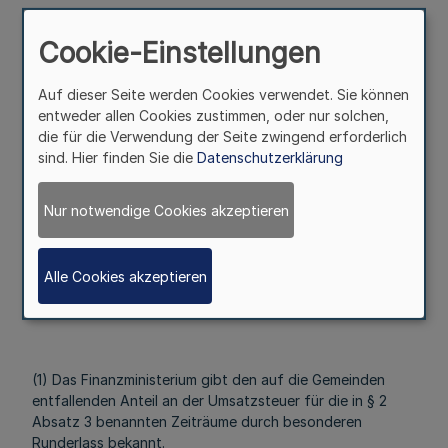
(3) Das Rechenzentrum der Finanzverwaltung erstellt
Cookie-Einstellungen
anhand der vom Landesbetrieb Information und Technik
Nordrhein-Westfalen übermittelten Berechnungen die für
Auf dieser Seite werden Cookies verwendet. Sie können
die Zahlbarmachung erforderlichen Unterlagen.
entweder allen Cookies zustimmen, oder nur solchen,
die für die Verwendung der Seite zwingend erforderlich
sind. Hier finden Sie die
Datenschutzerklärung
(4) Die Auszahlung erfolgt durch die Landeshauptkasse.
§ 4
Nur notwendige Cookies akzeptieren
Bekanntgabe
Alle Cookies akzeptieren
Mehr
(1) Das Finanzministerium gibt den auf die Gemeinden
entfallenden Anteil an der Umsatzsteuer für die in § 2
Absatz 3 benannten Zeiträume durch besonderen
Runderlass bekannt.