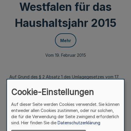
Westfalen für das
Haushaltsjahr 2015
Mehr
Vom 19. Februar 2015
Auf Grund des § 2 Absatz 1 des Umlagegesetzes vom 17.
Juli 1951 (
GV. NRW. S. 87
) verordnet das Ministerium für
Klimaschutz, Umwelt, Landwirtschaft, Natur- und
Cookie-Einstellungen
Verbraucherschutz des Landes Nordrhein-Westfalen:
Auf dieser Seite werden Cookies verwendet. Sie können
§ 1
entweder allen Cookies zustimmen, oder nur solchen,
die für die Verwendung der Seite zwingend erforderlich
Mehr
sind. Hier finden Sie die
Datenschutzerklärung