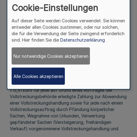
Gemeindeverbände
Cookie-Einstellungen
§ 7
Auf dieser Seite werden Cookies verwendet. Sie können
entweder allen Cookies zustimmen, oder nur solchen,
Mehr
die für die Verwendung der Seite zwingend erforderlich
sind. Hier finden Sie die
Datenschutzerklärung
(1) Die im Vollstreckungsdienst der Gemeinden und der
Gemeindeverbände tätigen Beamten erhalten für die
Nur notwendige Cookies akzeptieren
Dauer ihrer Verwendung im Außendienst eine Vergütung.
Alle Cookies akzeptieren
(2) Die Vergütung beträgt
1. 0,51 Euro für jede auf Grund eines Auftrages der
Vollstreckungsbehörde erledigte Zahlung zur Abwendung
einer Vollstreckungshandlung sowie für jede nach einem
Vollstreckungsauftrag durch Pfändung körperlicher
Sachen, Wegnahme von Urkunden, Verwertung
gepfändeter Sachen (Versteigerung, freihändigen
Verkauf) vorgenommene Vollstreckungshandlung und