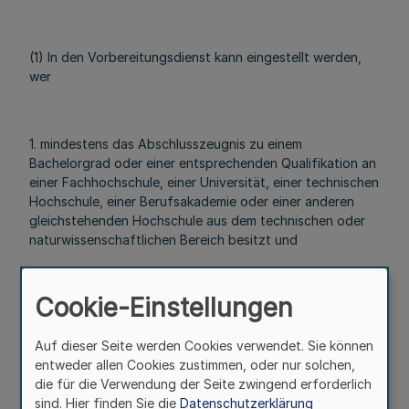
(1) In den Vorbereitungsdienst kann eingestellt werden,
wer
1. mindestens das Abschlusszeugnis zu einem
Bachelorgrad oder einer entsprechenden Qualifikation an
einer Fachhochschule, einer Universität, einer technischen
Hochschule, einer Berufsakademie oder einer anderen
gleichstehenden Hochschule aus dem technischen oder
naturwissenschaftlichen Bereich besitzt und
Cookie-Einstellungen
2. nach amtsärztlichem Gutachten für den Dienst in der
Feuerwehr geeignet ist.
Auf dieser Seite werden Cookies verwendet. Sie können
entweder allen Cookies zustimmen, oder nur solchen,
die für die Verwendung der Seite zwingend erforderlich
(2) § 2 Absatz 2 gilt entsprechend.
sind. Hier finden Sie die
Datenschutzerklärung