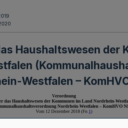
2019
.2020
das Haushaltswesen der
stfalen (Kommunalhausha
hein-Westfalen – KomHV