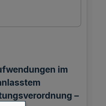
Aufwendungen im
anlasstem
ttungsverordnung –