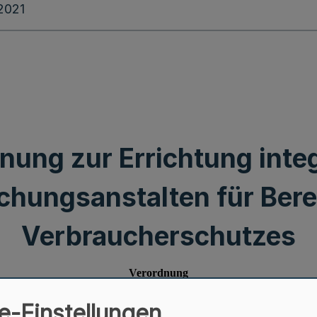
.2021
nung zur Errichtung integ
chungsanstalten für Bere
Verbraucherschutzes
e-Einstellungen