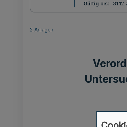
Gültig bis
31.12
2 Anlagen
Verord
Untersu
Cooki