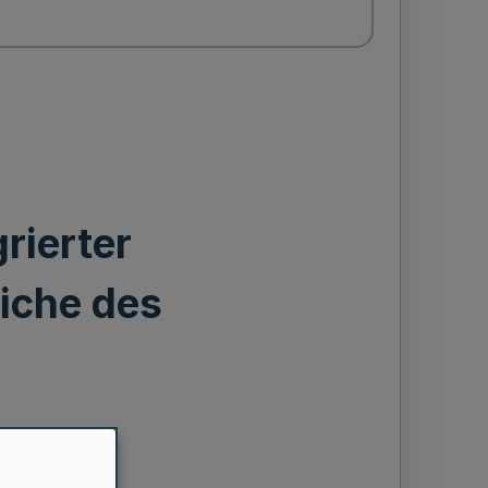
rierter
iche des