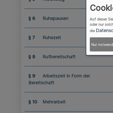
Cooki
§ 6
Ruhepausen
Auf dieser Se
oder nur solc
Datensc
die
§ 7
Ruhezeit
Nur notwend
§ 8
Rufbereitschaft
§ 9
Arbeitszeit in Form der
Bereitschaft
§ 10
Mehrarbeit