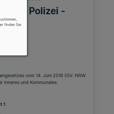
dnung Polizei -
zustimmen,
ol)
er finden Sie
 2017
engesetzes vom 14. Juni 2016 (GV. NRW.
für Inneres und Kommunales:
t 1