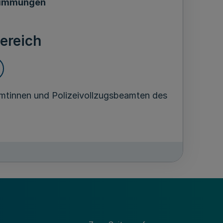
timmungen
ereich
eamtinnen und Polizeivollzugsbeamten des
timmungen
en