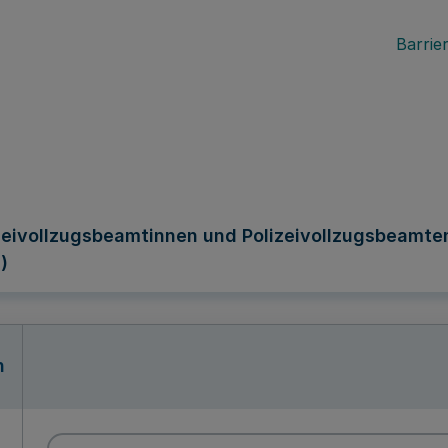
Barrier
izeivollzugsbeamtinnen und Polizeivollzugsbeamte
)
n