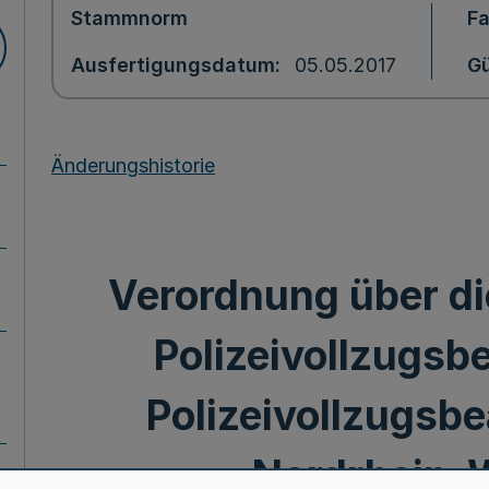
Stammnorm
F
Ausfertigungsdatum
05.05.2017
Gü
Änderungshistorie
Verordnung über die
Polizeivollzugsb
Polizeivollzugsb
Nordrhein-