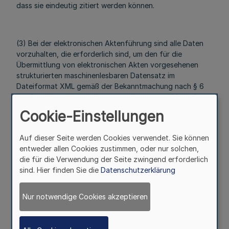
dass sie eindeutig zitiert werden können.
(3) Bei der elektronischen Aktenführung sind alle Daten
vorzuhalten, die erforderlich sind, um den für die
Übermittlung von elektronischen Akten vorgesehenen
strukturierten maschinenlesbaren Datensatz im
Dateiformat XML gemäß der Bekanntmachung nach § 6
der Strafaktenübermittlungsverordnung vom 14. April
2020 (BGBl. I S. 799) in der jeweils geltenden Fassung zu
Cookie-Einstellungen
erzeugen und die Bearbeitung zu unterstützen.
§ 3
Auf dieser Seite werden Cookies verwendet. Sie können
entweder allen Cookies zustimmen, oder nur solchen,
Bearbeitung der elektronischen
die für die Verwendung der Seite zwingend erforderlich
Akte
sind. Hier finden Sie die
Datenschutzerklärung
Mehr
Nur notwendige Cookies akzeptieren
(1) Elektronische Dokumente sowie sonstige Dateien und