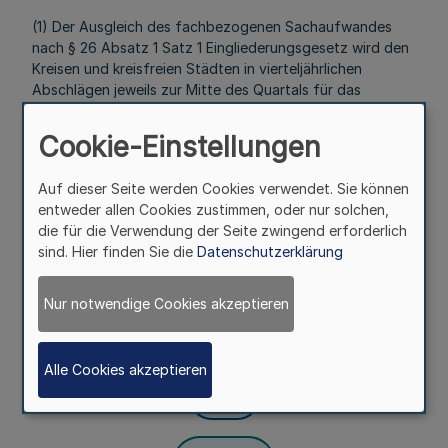
(1) Der Ausgleich des fachbezogenen Sachaufwandes
nach § 26 Absatz 1 Satz 1 Eingliederungsgesetz wird den
Kreisen und kreisfreien Städten in vierteljährlichen
Abschlägen jeweils zur Mitte des Quartals für das
laufende Quartal ausgezahlt. Grundlage für die Höhe der
Abschläge sind die Fallzahlen nach § 26 Absatz 1 Satz 1
Cookie-Einstellungen
Eingliederungsgesetz für das Vorvorjahr.
Auf dieser Seite werden Cookies verwendet. Sie können
(2) Nach Ablauf des Kalenderjahres wird aufgrund der
entweder allen Cookies zustimmen, oder nur solchen,
tatsächlichen Fallzahlen eine Abrechnung unter
die für die Verwendung der Seite zwingend erforderlich
Zugrundelegung der im vorangegangen Jahr gezahlten
sind. Hier finden Sie die
Datenschutzerklärung
Abschläge vorgenommen. Überzahlungen werden mit den
laufend zu zahlenden Abschlägen verrechnet.
Nur notwendige Cookies akzeptieren
§ 5a
Zuständigkeit
Alle Cookies akzeptieren
Mehr