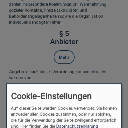
zählen insbesondere Kommunikation, Wahrnehmung
sozialer Kontakte, Freizeitaktivitäten und
Behördenangelegenheiten sowie die Organisation
individuell benötigter Hilfen.
§ 5
Anbieter
Mehr
Angebote nach dieser Verordnung können erbracht
werden von:
1. juristischen Personen des öffentlichen Rechts und
Cookie-Einstellungen
Einrichtungen zur Förderung gemeinnütziger, mildtätiger
und kirchlicher Zwecke, die auch ehrenamtlich tätige
Personen einsetzen,
Auf dieser Seite werden Cookies verwendet. Sie können
entweder allen Cookies zustimmen, oder nur solchen,
2. nach § 72 des Elften Buches Sozialgesetzbuch
die für die Verwendung der Seite zwingend erforderlich
zugelassenen Pflegeeinrichtungen,
sind. Hier finden Sie die
Datenschutzerklärung