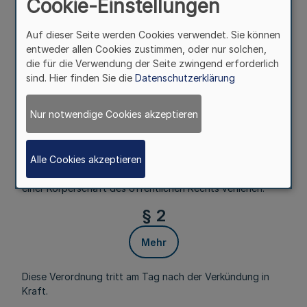
Cookie-Einstellungen
Auf Grund des § 2 Absatz 1 Satz 1 des
Auf dieser Seite werden Cookies verwendet. Sie können
Körperschaftsstatusgesetzes vom 16. September 2014
entweder allen Cookies zustimmen, oder nur solchen,
(
GV. NRW. S. 604
) verordnet die Landesregierung nach
die für die Verwendung der Seite zwingend erforderlich
Anhörung des zuständigen Ausschusses des Landtags:
sind. Hier finden Sie die
Datenschutzerklärung
§ 1
Nur notwendige Cookies akzeptieren
Mehr
Alle Cookies akzeptieren
Dem Hindu Shankarar Sri Kamadchi Ampal Tempel e.V.
(Europa) mit Sitz in Hamm-Uentrop werden die Rechte
einer Körperschaft des öffentlichen Rechts verliehen.
§ 2
Mehr
Diese Verordnung tritt am Tag nach der Verkündung in
Kraft.