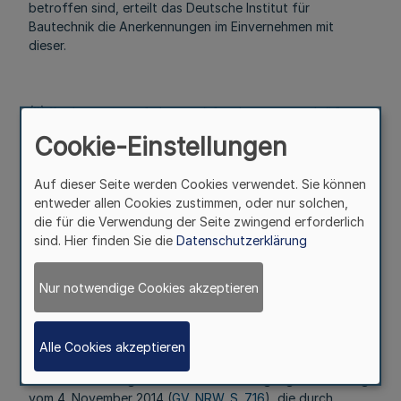
betroffen sind, erteilt das Deutsche Institut für
Bautechnik die Anerkennungen im Einvernehmen mit
dieser.
(2) Sind von einem Antrag auf Anerkennung nach § 1
Aufgaben berührt, die ganz oder teilweise in den
Cookie-Einstellungen
Zuständigkeitsbereich anderer oberster Landesbehörden
fallen, so erteilt das Deutsche Institut für Bautechnik die
Auf dieser Seite werden Cookies verwendet. Sie können
Anerkennung im Einvernehmen mit diesen obersten
entweder allen Cookies zustimmen, oder nur solchen,
Landesbehörden.
die für die Verwendung der Seite zwingend erforderlich
§ 3
sind. Hier finden Sie die
Datenschutzerklärung
Inkrafttreten, Außerkrafttreten
Nur notwendige Cookies akzeptieren
Mehr
Alle Cookies akzeptieren
Diese Verordnung tritt am Tag nach der Verkündung in
Kraft. Gleichzeitig tritt die DIBt-Übertragungsverordnung
vom 4. November 2014 (
GV. NRW. S. 716
), die durch