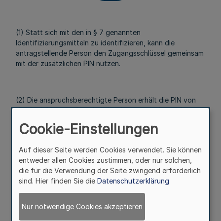
(1) Statt sich mit den in § 7 genannten
Identifizierungsmitteln zu identifizieren, kann die
antragstellende Person den Zugangsschlüssel gemeinsam
mit der zusätzlichen PIN nutzen.
(2) Die anspruchsberechtigte Person erhält die PIN von
der Ausbildungsstätte, bei der sie immatrikuliert oder zum
Besuch angemeldet ist. Die Ausbildungsstätte darf die
Cookie-Einstellungen
PIN nur herausgeben, wenn die anspruchsberechtigte
Person ihre Identität mittels eines amtlichen
Auf dieser Seite werden Cookies verwendet. Sie können
Lichtbildausweises oder auf andere geeignete Weise
entweder allen Cookies zustimmen, oder nur solchen,
nachgewiesen hat.
die für die Verwendung der Seite zwingend erforderlich
§ 9
sind. Hier finden Sie die
Datenschutzerklärung
Antragskonto
Nur notwendige Cookies akzeptieren