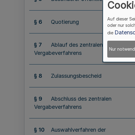
Cooki
Auf dieser Se
§ 6
Quotierung
oder nur solc
Datensc
die
§ 7
Ablauf des zentralen
Nur notwend
Vergabeverfahrens
§ 8
Zulassungsbescheid
§ 9
Abschluss des zentralen
Vergabeverfahrens
§ 10
Auswahlverfahren der