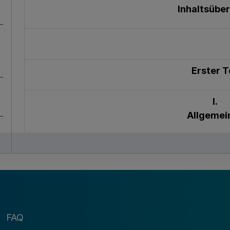
Inhaltsüber
Erster T
I.
Allgemei
§ 1
Umfang der zentralen Studienplatzv
§ 2
Einbezogener Personenkreis
FAQ