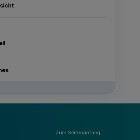
sicht
eil
nes
ergabe
Zum Seitenanfang