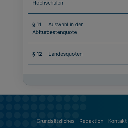
Hochschulen
§ 11
Auswahl in der
Abiturbestenquote
§ 12
Landesquoten
§ 13
Zurechnung zu den
Landesquoten
§ 14
Auswahl nach Wartezeit
Grundsätzliches
Redaktion
Kontakt
§ 15
Auswahl nach