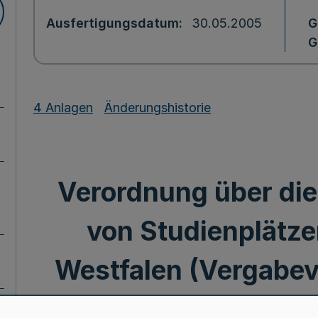
Ausfertigungsdatum
30.05.2005
G
G
4 Anlagen
Änderungshistorie
Verordnung über die
von Studienplätze
Westfalen (Vergabe
VergabeV