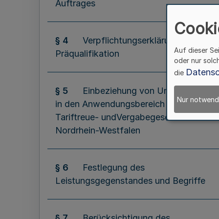
Auftrages
Cooki
§ 4
Verpflichtungserklärungen und
Auf dieser Se
Präqualifikation
oder nur solc
Datensc
die
§ 5
Einbeziehung von Unternehmen
Nur notwend
in den Anwendungsbereich des
Tariftreue- undVergabegesetz
Nordrhein-Westfalen
§ 6
Festlegung des
Leistungsgegenstandes und Begriffe
§ 7
Berücksichtigung des