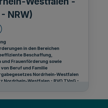
rhein-Westfalen -
 - NRW)
ung
rderungen in den Bereichen
effiziente Beschaffung,
en und Frauenförderung sowie
 von Beruf und Familie
ergabegesetzes Nordrhein-Westfalen
z Nordrhein-Westfalen - RVO TVgG -
 2013