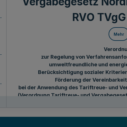
Vergabegesetz Nord
RVO TVgG
Mehr
Verordn
zur Regelung von Verfahrensanfo
umweltfreundliche und energie
Berücksichtigung sozialer Kriteri
Förderung der Vereinbarkeit
bei der Anwendung des Tariftreue- und V
(Verordnung Tariftreue- und Vergabegeset
NRW)
Vom 14. Mai