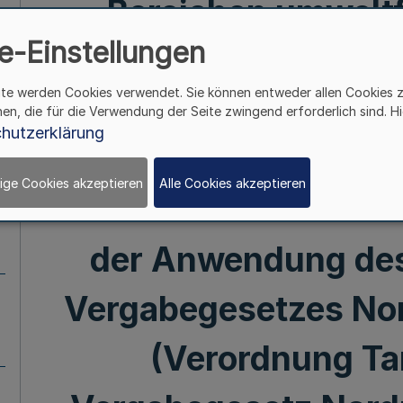
Bereichen umwelt
e-Einstellungen
energieeffizient
ite werden Cookies verwendet. Sie können entweder allen Cookies 
Berücksichtigung sozi
hen, die für die Verwendung der Seite zwingend erforderlich sind. Hi
hutzerklärung
Frauenförderung sow
ige Cookies akzeptieren
Alle Cookies akzeptieren
Vereinbarkeit von Ber
der Anwendung des 
Vergabegesetzes No
(Verordnung Tar