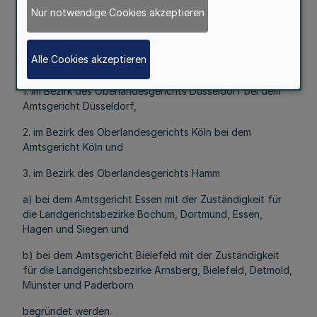
Nur notwendige Cookies akzeptieren
Ein Gruppen-Gerichtsstand nach § 3a der
Insolvenzordnung vom 5. Oktober 1984 (BGBl. I S. 2866)
Alle Cookies akzeptieren
in der jeweils gültigen Fassung kann
1. im Bezirk des Oberlandesgerichts Düsseldorf bei dem
Amtsgericht Düsseldorf,
2. im Bezirk des Oberlandesgerichts Köln bei dem
Amtsgericht Köln und
3. im Bezirk des Oberlandesgerichts Hamm
a) bei dem Amtsgericht Essen mit der Zuständigkeit für
die Landgerichtsbezirke Bochum, Dortmund, Essen,
Hagen und Siegen und
b) bei dem Amtsgericht Bielefeld mit der Zuständigkeit
für die Landgerichtsbezirke Arnsberg, Bielefeld, Detmold,
Münster und Paderborn
begründet werden.