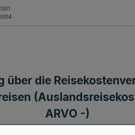
2001
.2004
 über die Reisekostenve
reisen (Auslandsreisekos
ARVO -)