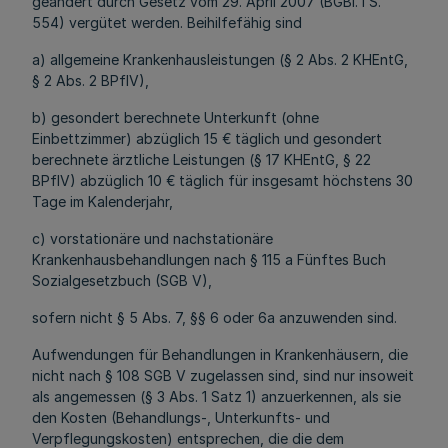
geändert durch Gesetz vom 29. April 2007 (BGBl. I S.
554) vergütet werden. Beihilfefähig sind
a) allgemeine Krankenhausleistungen (§ 2 Abs. 2 KHEntG,
§ 2 Abs. 2 BPflV),
b) gesondert berechnete Unterkunft (ohne
Einbettzimmer) abzüglich 15 € täglich und gesondert
berechnete ärztliche Leistungen (§ 17 KHEntG, § 22
BPflV) abzüglich 10 € täglich für insgesamt höchstens 30
Tage im Kalenderjahr,
c) vorstationäre und nachstationäre
Krankenhausbehandlungen nach § 115 a Fünftes Buch
Sozialgesetzbuch (SGB V),
sofern nicht § 5 Abs. 7, §§ 6 oder 6a anzuwenden sind.
Aufwendungen für Behandlungen in Krankenhäusern, die
nicht nach § 108 SGB V zugelassen sind, sind nur insoweit
als angemessen (§ 3 Abs. 1 Satz 1) anzuerkennen, als sie
den Kosten (Behandlungs-, Unterkunfts- und
Verpflegungskosten) entsprechen, die die dem