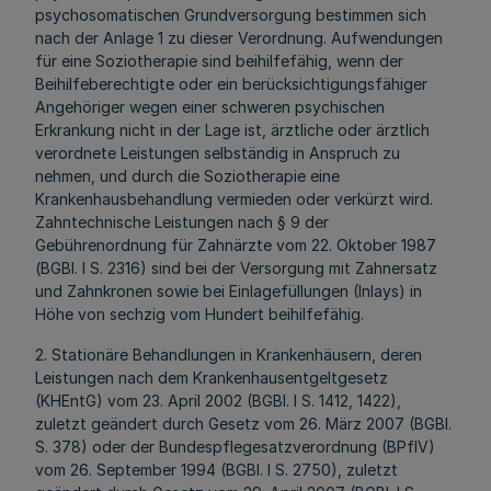
psychosomatischen Grundversorgung bestimmen sich
nach der Anlage 1 zu dieser Verordnung. Aufwendungen
für eine Soziotherapie sind beihilfefähig, wenn der
Beihilfeberechtigte oder ein berücksichtigungsfähiger
Angehöriger wegen einer schweren psychischen
Erkrankung nicht in der Lage ist, ärztliche oder ärztlich
verordnete Leistungen selbständig in Anspruch zu
nehmen, und durch die Soziotherapie eine
Krankenhausbehandlung vermieden oder verkürzt wird.
Zahntechnische Leistungen nach § 9 der
Gebührenordnung für Zahnärzte vom 22. Oktober 1987
(BGBl. I S. 2316) sind bei der Versorgung mit Zahnersatz
und Zahnkronen sowie bei Einlagefüllungen (Inlays) in
Höhe von sechzig vom Hundert beihilfefähig.
2. Stationäre Behandlungen in Krankenhäusern, deren
Leistungen nach dem Krankenhausentgeltgesetz
(KHEntG) vom 23. April 2002 (BGBl. I S. 1412, 1422),
zuletzt geändert durch Gesetz vom 26. März 2007 (BGBI.
S. 378) oder der Bundespflegesatzverordnung (BPflV)
vom 26. September 1994 (BGBl. I S. 2750), zuletzt