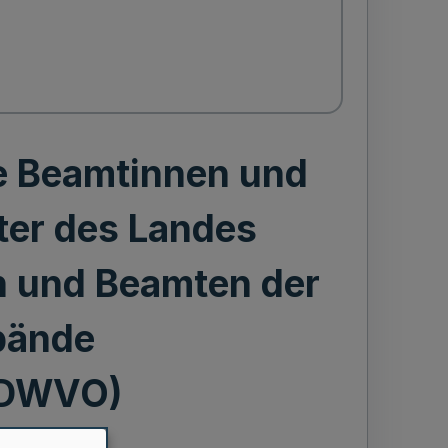
e Beamtinnen und
ter des Landes
n und Beamten der
bände
 DWVO)