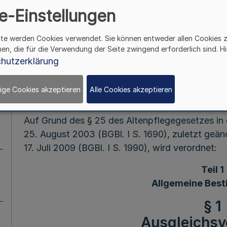
Altenpf
e-Einstellungen
(Altenpflegeausbildu
ite werden Cookies verwendet. Sie können entweder allen Cookies 
hen, die für die Verwendung der Seite zwingend erforderlich sind. Hi
dnung - AltP
hutzerklärung
ige Cookies akzeptieren
Alle Cookies akzeptieren
Mehr
Auf Grund des § 25 des Altenpflegegesetzes i
25. August 2003 (BGBl. I S. 1690), zuletzt geä
17. Juli 2009 (BGBl. I S. 1990), wird verordnet:
Teil 1
Allgemeine Bes
§ 1
Ausgleichsv