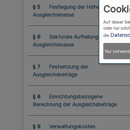
Cooki
§ 5
Festlegung der Höhe der
Ausgleichsmasse
Auf dieser Se
oder nur solc
Datensc
die
§ 6
Sektorale Aufteilung der
Ausgleichsmasse
Nur notwend
§ 7
Festsetzung der
Ausgleichsbeträge
§ 8
Einrichtungsbezogene
Berechnung der Ausgleichsbeträge
§ 9
Verwaltungskosten