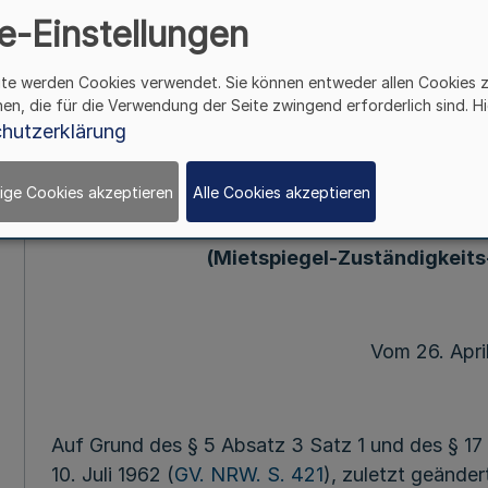
e-Einstellungen
Verordnung
ite werden Cookies verwendet. Sie können entweder allen Cookies 
hen, die für die Verwendung der Seite zwingend erforderlich sind. Hi
Mehr
hutzerklärung
Verordn
ige Cookies akzeptieren
Alle Cookies akzeptieren
über die Zuständigkeit für die 
von Mietspiegeln im Land 
(Mietspiegel-Zuständigkeit
Vom 26. Apri
Auf Grund des § 5 Absatz 3 Satz 1 und des § 1
10. Juli 1962 (
GV. NRW. S. 421
), zuletzt geänder