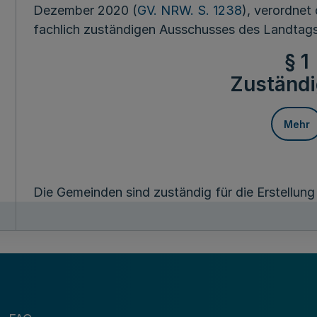
Dezember 2020 (
GV. NRW. S. 1238
), verordnet
fachlich zuständigen Ausschusses des Landtags
§ 1
Zuständi
Mehr
Die Gemeinden sind zuständig für die Erstellu
Dokumentation und Veröffentlichung von Miets
Bürgerlichen Gesetzbuches. Die Gemeinden neh
Selbstverwaltungsangelegenheit wahr.
§ 2
Berichtsp