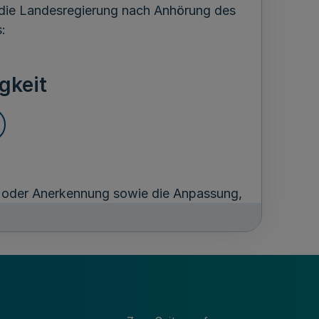
 die Landesregierung nach Anhörung des
:
gkeit
ng oder Anerkennung sowie die Anpassung,
piegeln nach den §§ 558c und 558d des
men die Aufgabe als
flicht