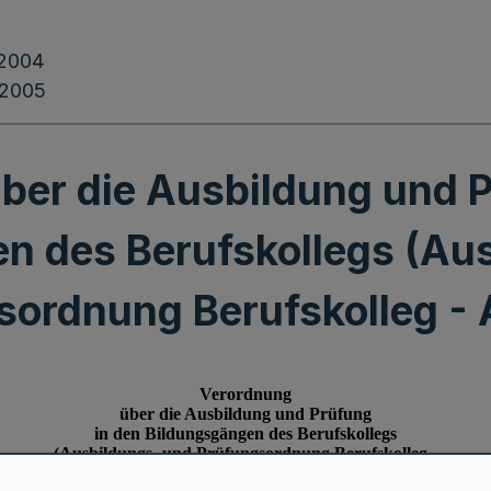
.2004
.2005
ber die Ausbildung und P
n des Berufskollegs (Au
sordnung Berufskolleg -