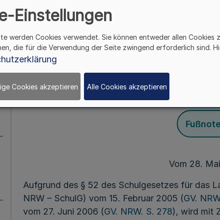
(Spätaussiedler) - 
e-Einstellungen
Prüfungsordnung Spä
ite werden Cookies verwendet. Sie können entweder allen Cookies 
hen, die für die Verwendung der Seite zwingend erforderlich sind. Hi
- APO -
hutzerklärung
ige Cookies akzeptieren
Alle Cookies akzeptieren
Mehr
Fußnot
Vom 28. Mai
Aufgrund des § 52 des Schulgesetzes für das L
NRW – SchulG) vom 15. Februar 2005 (
GV. NRW.
vom 27. Juni 2006 (
GV. NRW. S. 278
), wird mit