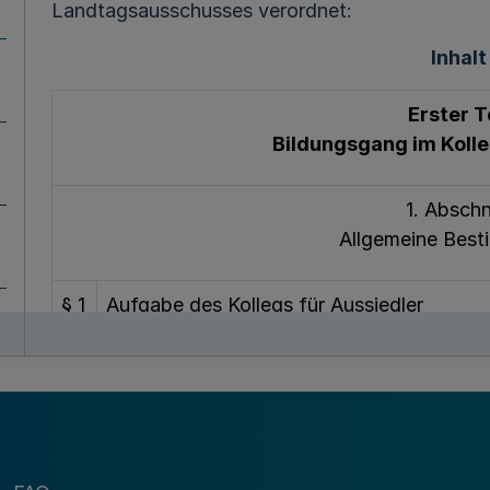
Landtagsausschusses verordnet:
Inhalt
Erster T
Bildungsgang im Kolle
1. Abschn
Allgemeine Bes
§ 1
Aufgabe des Kollegs für Aussiedler
§
Allgemeine Aufnahmevoraussetzungen
2
§
Aussiedler mit einem Hochschulzugangszeu