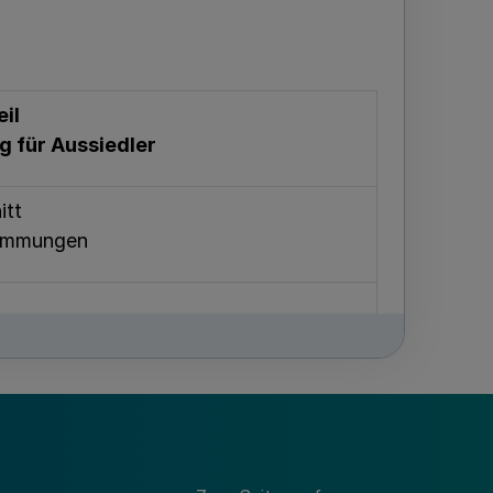
eil
g für Aussiedler
itt
timmungen
gnis für alle Fachrichtungen