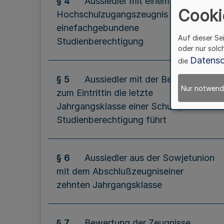
§ 4
Aussiedler mit einem
Cooki
Hochschulzugangszeugnis für
einefachgebundene
Auf dieser Se
Studienberechtigung
oder nur solc
Datensc
die
§ 5
Aussiedler mit der Berechtigung
Nur notwend
zum Eintrittin die letzte
Jahrgangsklasse einer Schule,die zur
Studienberechtigung führt
§ 6
Aussiedler aus der Sowjetunion
mit dem Abschlußzeugniseiner
zehnten Jahrgangsklasse
§ 7
Bewertung der Zeugnisse