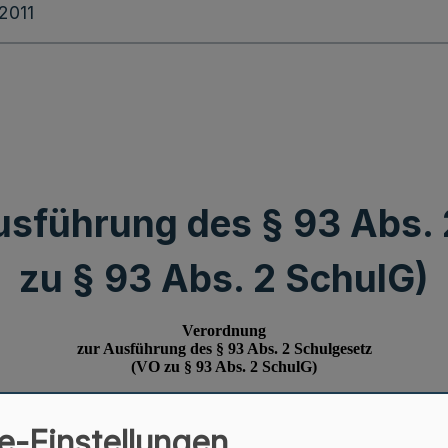
.2011
usführung des § 93 Abs. 
zu § 93 Abs. 2 SchulG)
e-Einstellungen