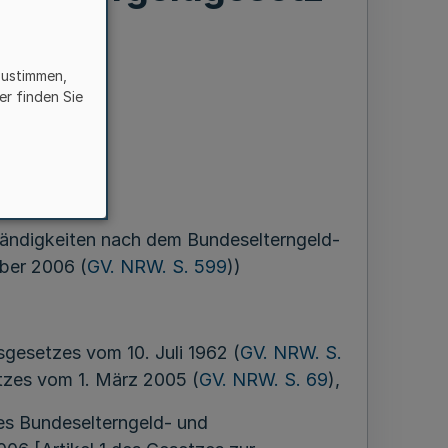
zustimmen,
er finden Sie
en
ber 2006
ständigkeiten nach dem Bundeselterngeld-
ber 2006 (
GV. NRW. S. 599
))
sgesetzes vom 10. Juli 1962 (
GV. NRW. S.
setzes vom 1. März 2005 (
GV. NRW. S. 69
),
des Bundeselterngeld- und