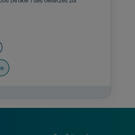
06 [Artikel 1 des Gesetzes zur
en
chnitte 1 bis 3 des Bundeselterngeld-
2006 (BGBl. I S. 2748) sind die Kreise
 ist zuständige Behörde für das Gebiet
hörigen Gemeinden.
ie Aufgabe als Auftragsangelegenheit