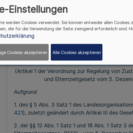
e-Einstellungen
Mehr
ite werden Cookies verwendet. Sie können entweder allen Cookies 
hen, die für die Verwendung der Seite zwingend erforderlich sind. Hi
Fußnot
hutzerklärung
ige Cookies akzeptieren
Alle Cookies akzeptieren
Vom 5. Dezem
(Artikel 1 der Verordnung zur Regelung von Zu
und Elternzeitgesetz vom 5. Dezem
Aufgrund
1. des § 5 Abs. 3 Satz 1 des Landesorganisation
421
), zuletzt geändert durch Artikel III des Ge
2. der §§ 12 Abs. 1 Satz 1 und 18 Abs. 1 Satz 3 