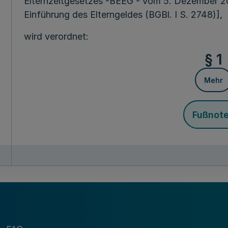
Elternzeitgesetzes -BEEG - vom 5. Dezember 20
Einführung des Elterngeldes (BGBl. I S. 2748)],
wird verordnet:
§ 1
Mehr
Fußnot
(1) Zuständige Behörden zur Ausführung der Abs
und Elternzeitgesetzes (BEEG) vom 5. Dezember 
und kreisfreien Städte. Die Städteregion Aachen
der Stadt Aachen und der übrigen regionsange
(2) Die Kreise und kreisfreien Städte nehmen d