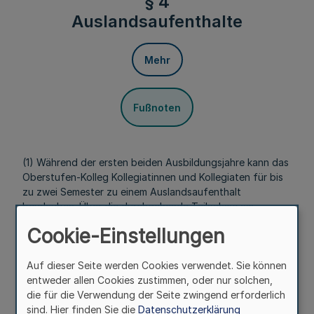
§ 4
Auslandsaufenthalte
Mehr
Fußnoten
(1) Während der ersten beiden Ausbildungsjahre kann das
Oberstufen-Kolleg Kollegiatinnen und Kollegiaten für bis
zu zwei Semester zu einem Auslandsaufenthalt
beurlauben. Über die durchgehende Teilnahme am
Unterricht an einer ausländischen Bildungseinrichtung ist
Cookie-Einstellungen
der Nachweis zu erbringen. Nach Rückkehr wird die
Schullaufbahn im ersten oder dritten Semester
fortgesetzt.
Auf dieser Seite werden Cookies verwendet. Sie können
entweder allen Cookies zustimmen, oder nur solchen,
(2) Kollegiatinnen und Kollegiaten mit
die für die Verwendung der Seite zwingend erforderlich
überdurchschnittlichen Leistungen in der Eingangsphase
sind. Hier finden Sie die
Datenschutzerklärung