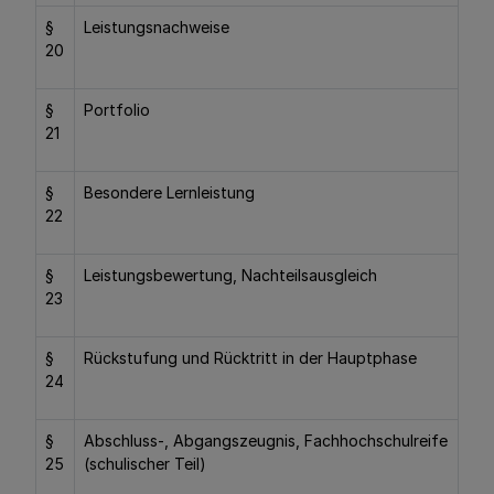
§
Leistungsnachweise
20
§
Portfolio
21
§
Besondere Lernleistung
22
§
Leistungsbewertung, Nachteilsausgleich
23
§
Rückstufung und Rücktritt in der Hauptphase
24
§
Abschluss-, Abgangszeugnis, Fachhochschulreife
25
(schulischer Teil)