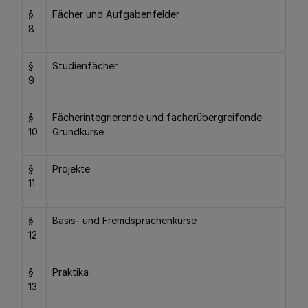
§
Fächer und Aufgabenfelder
8
§
Studienfächer
9
§
Fächerintegrierende und fächerübergreifende
10
Grundkurse
§
Projekte
11
§
Basis- und Fremdsprachenkurse
12
§
Praktika
13