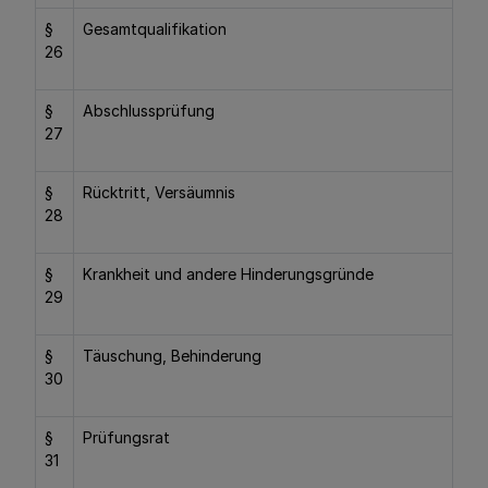
§
Gesamtqualifikation
26
§
Abschlussprüfung
27
§
Rücktritt, Versäumnis
28
§
Krankheit und andere Hinderungsgründe
29
§
Täuschung, Behinderung
30
§
Prüfungsrat
31