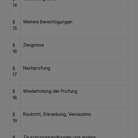
14
§
Weitere Berechtigungen
15
§
Zeugnisse
16
§
Nachprüfung
17
§
Wiederholung der Prüfung
18
§
Rücktritt, Erkrankung, Versäumnis
19
§
Täuschungshandlungen und andere