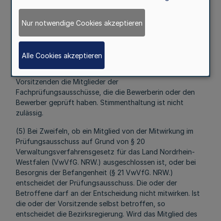
2. bei Prüfungen nach § 1 Abs. 1 Buchstabe c) eine
Schulleiterin oder einen Schulleiter.
Nur notwendige Cookies akzeptieren
(3) Weitere Mitglieder des Prüfungsausschusses sind die
Mitglieder der Fachprüfungsausschüsse.
Alle Cookies akzeptieren
(4) Der Prüfungsausschuss beschließt mit einfacher
Mehrheit. Stimmberechtigt sind neben der oder dem
Vorsitzenden die Mitglieder der
Fachprüfungsausschüsse, die die Bewerberin oder den
Bewerber geprüft haben. Stimmenthaltung ist nicht
zulässig.
(5) Bei Zweifeln, ob ein Mitglied von der Mitwirkung im
Prüfungsausschuss auf Grund von § 20
Verwaltungsverfahrensgesetz für das Land Nordrhein-
Westfalen (VwVfG. NRW.) ausgeschlossen ist, oder bei
Besorgnis der Befangenheit (§ 21 VwVfG. NRW.)
entscheidet der Prüfungsausschuss. Die oder der
Betroffene darf an der Entscheidung nicht mitwirken. Ist
die oder der Vorsitzende selbst betroffen, so
entscheidet die Bezirksregierung. Wird das Mitglied des