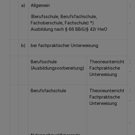
a)
Allgemein
22
(Berufsschule, Berufsfachschule,
Fachoberschule, Fachschule) *)
16
Ausbildung nach § 66 BBiG/§ 42r HwO
b)
bei fachpraktischer Unterweisung
Berufsschule
Theorieunterricht
26
(Ausbildungsvorbereitung)
Fachpraktische
13
Unterweisung
Berufsfachschule
Theorieunterricht
28
Fachpraktische
14
Unterweisung
19