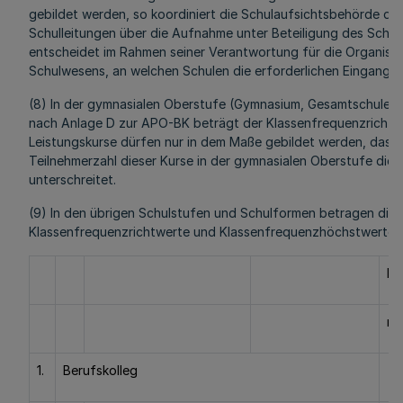
gebildet werden, so koordiniert die Schulaufsichtsbehörde di
Schulleitungen über die Aufnahme unter Beteiligung des Schult
entscheidet im Rahmen seiner Verantwortung für die Organisat
Schulwesens, an welchen Schulen die erforderlichen Eingangsk
(8) In der gymnasialen Oberstufe (Gymnasium, Gesamtschule) 
nach Anlage D zur APO-BK beträgt der Klassenfrequenzrichtwe
Leistungskurse dürfen nur in dem Maße gebildet werden, dass d
Teilnehmerzahl dieser Kurse in der gymnasialen Oberstufe dies
unterschreitet.
(9) In den übrigen Schulstufen und Schulformen betragen die
Klassenfrequenzrichtwerte und Klassenfrequenzhöchstwerte:
Kl
ri
1.
Berufskolleg