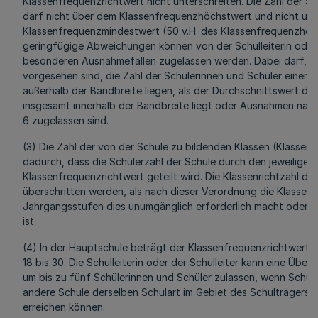
Klassenfrequenzrichtwert nicht unterschreiten. Die Zahl der S
darf nicht über dem Klassenfrequenzhöchstwert und nicht un
Klassenfrequenzmindestwert (50 v.H. des Klassenfrequenzhöch
geringfügige Abweichungen können von der Schulleiterin oder 
besonderen Ausnahmefällen zugelassen werden. Dabei darf, s
vorgesehen sind, die Zahl der Schülerinnen und Schüler einer K
außerhalb der Bandbreite liegen, als der Durchschnittswert de
insgesamt innerhalb der Bandbreite liegt oder Ausnahmen nac
6 zugelassen sind.
(3) Die Zahl der von der Schule zu bildenden Klassen (Klassenri
dadurch, dass die Schülerzahl der Schule durch den jeweiligen
Klassenfrequenzrichtwert geteilt wird. Die Klassenrichtzahl dar
überschritten werden, als nach dieser Verordnung die Klassenb
Jahrgangsstufen dies unumgänglich erforderlich macht oder a
ist.
(4) In der Hauptschule beträgt der Klassenfrequenzrichtwert 24
18 bis 30. Die Schulleiterin oder der Schulleiter kann eine Übe
um bis zu fünf Schülerinnen und Schüler zulassen, wenn Schüle
andere Schule derselben Schulart im Gebiet des Schulträgers n
erreichen können.