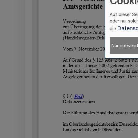
Cooki
Auf dieser Se
oder nur solc
Datensc
die
Nur notwend