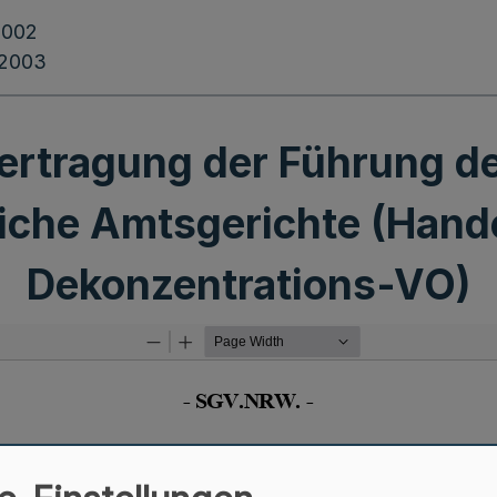
2002
.2003
ertragung der Führung de
liche Amtsgerichte (Hande
Dekonzentrations-VO)