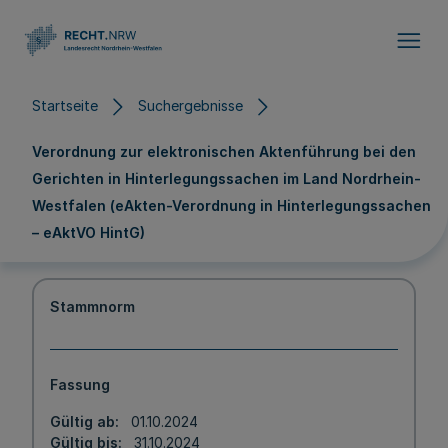
Direkt zum Inhalt
Startseite
Suchergebnisse
Verordnung zur elektronischen Aktenführung bei den
Gerichten in Hinterlegungssachen im Land Nordrhein-
Westfalen (eAkten-Verordnung in Hinterlegungssachen
– eAktVO HintG)
Stammnorm
Fassung
Gültig ab
01.10.2024
Gültig bis
31.10.2024